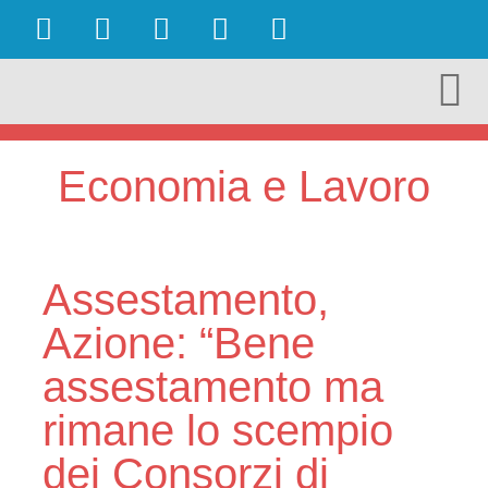
OBIETTIVI RAGGIUNTI
AMBIENTE E TURISMO
CULTURA E TERRITORIO
ECONOMIA E LAVORO
Economia e Lavoro
Assestamento,
Azione: “Bene
assestamento ma
rimane lo scempio
dei Consorzi di