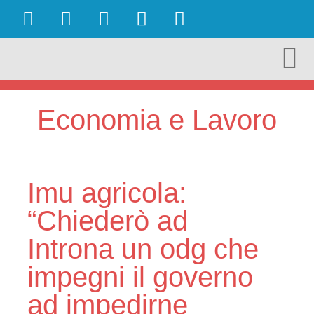
OBIETTIVI RAGGIUNTI
AMBIENTE E TURISMO
CULTURA E TERRITORIO
ECONOMIA E LAVORO
Economia e Lavoro
Imu agricola:
“Chiederò ad
Introna un odg che
impegni il governo
ad impedirne