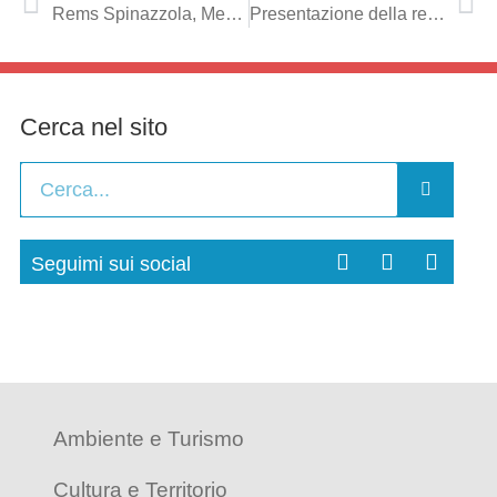
Rems Spinazzola, Mennea: “Nulla osterebbe alla collocazione nell’ex carcere, il sindaco ottenga la disponibilità della struttura”
Presentazione della rete ‘Borghi e Terre d’Ofanto’ – Conferenza Stampa
Cerca nel sito
Seguimi sui social
Ambiente e Turismo
Cultura e Territorio