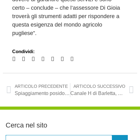
certo – conclude – che l’assessore Di Gioia
troverà gli strumenti adatti per rispondere a
questa esigenza del mondo agricolo
pugliese”.
Condividi:
ARTICOLO PRECEDENTE
ARTICOLO SUCCESSIVO
Spiaggiamento posidonia, Mennea: “Non deve più accadere che il problema si presenti a estate inoltrata”
Canale H di Barletta, Mennea: “Assurdo collocare impianto di trattamento acque in una scuola”
Cerca nel sito