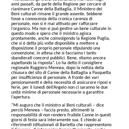
anni passati, da parte della Regione per cercare di
rianimare Canne della Battaglia, il Ministero dei
Beni culturali rimane il grande assente. Sebbene
fosse a conoscenza della cronica carenza di
personale, non si è mai attivato per rafforzare
l’organico. Ma non si può gestire un bene culturale in
questo modo e spero che il ministro agisca
prontamente, anche coinvolgendo la Regione Puglia,
che si è detta più volte disponibile a mettere a
disposizione il proprio personale stipulando una
convenzione, in attesa che si facciamo i tanto
sbandierati concorsi pubblici. Bene, stiamo ancora
aspettando la risposta”. Lo ha detto il consigliere
regionale Ruggiero Mennea, dopo la notizia della
chiusura del sito di Canne della Battaglia a Pasquetta
per insufficienza di personale. A fronte dei vari
pensionamenti e della necessità di assicurare riposi e
ferie, per il lunedì dell’Angelo non ci saranno le due
unità minime di personale necessarie a garantire
l’apertura.
“Mi auguro che il ministro ai Beni culturali – dice
perciò Mennea – faccia presto, altrimenti la
responsabilità di non rendere fruibile Canne in questi
giorni di festa sarà interamente sua. E chiedo ai
riferimenti istituzionali di Barletta che rappresentano