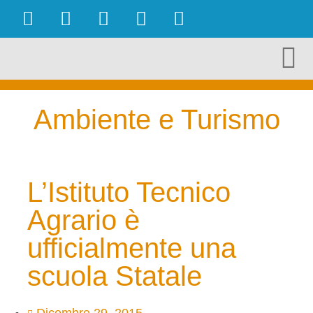
OBIETTIVI RAGGIUNTI
AMBIENTE E TURISMO
CULTURA E TERRITORIO
ECONOMIA E LAVORO
Ambiente e Turismo
L’Istituto Tecnico
Agrario è
ufficialmente una
scuola Statale