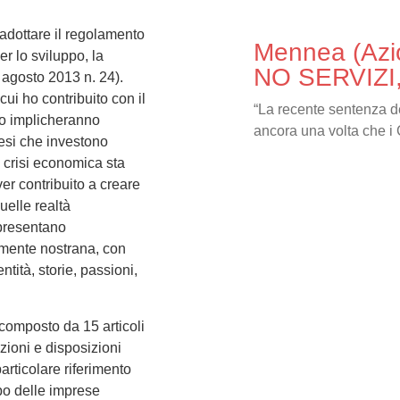
 adottare il regolamento
Mennea (Az
er lo sviluppo, la
NO SERVIZ
5 agosto 2013 n. 24).
ui ho contribuito con il
“La recente sentenza de
vo implicheranno
ancora una volta che i 
iesi che investono
la crisi economica sta
er contribuito a creare
uelle realtà
ppresentano
mente nostrana, con
tità, storie, passioni,
composto da 15 articoli
izioni e disposizioni
particolare riferimento
lbo delle imprese