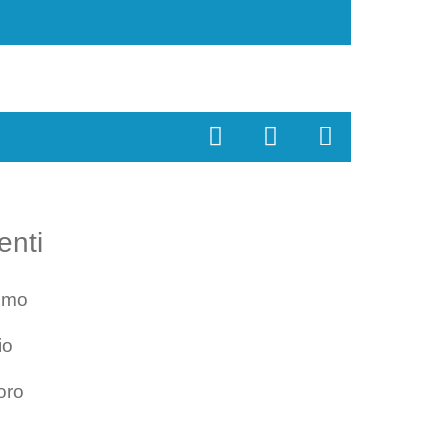
enti
smo
io
oro