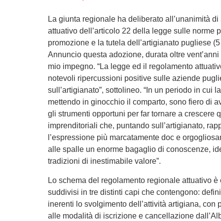
La giunta regionale ha deliberato all’unanimità di
attuativo dell’articolo 22 della legge sulle norme p
promozione e la tutela dell’artigianato pugliese (
Annuncio questa adozione, durata oltre vent’anni c
mio impegno. “La legge ed il regolamento attuati
notevoli ripercussioni positive sulle aziende pugl
sull’artigianato”, sottolineo. “In un periodo in cui 
mettendo in ginocchio il comparto, sono fiero di av
gli strumenti opportuni per far tornare a crescere q
imprenditoriali che, puntando sull’artigianato, ra
l’espressione più marcatamente doc e orgogliosa
alle spalle un enorme bagaglio di conoscenze, iden
tradizioni di inestimabile valore”.
Lo schema del regolamento regionale attuativo è 
suddivisi in tre distinti capi che contengono: defin
inerenti lo svolgimento dell’attività artigiana, con 
alle modalità di iscrizione e cancellazione dall’A