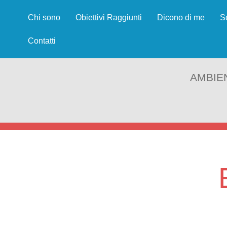
Chi sono
Obiettivi Raggiunti
Dicono di me
S
Contatti
AMBIE