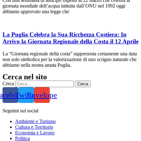
Con una settimana di anticipo rispetto al 22 marzo che celebra la
giornata mondiale dell’acqua istituita dall’ONU nel 1992 oggi
abbiamo approvato una legge che
La Puglia Celebra la Sua Ricchezza Costiera: In
Arrivo la Giornata Regionale della Costa il 12 Aprile
La “Giornata regionale della costa” rappresenta certamente una data
non solo simbolica per la valorizzazione di uno scrigno naturale che
abbiamo nella nostra amata Puglia.
Cerca nel sito
Cerca
Cerca
acebook
Twitter
Envelope
Seguimi sui social
Ambiente e Turismo
Cultura e Territorio
Economia e Lavoro
Politica