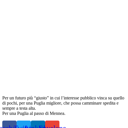
Per un futuro più “giusto” in cui l’interesse pubblico vinca su quello
di pochi, per una Puglia migliore, che possa camminare spedita e
sempre a testa alta.
Per una Puglia al passo di Mennea.
acebook
Twitter
Linkedin
Envelope