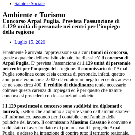
Salute e Sociale
Ambiente e Turismo
Concorso Arpal Puglia. Prevista l’assunzione di
1.129 unità di personale nei centri per l’impiego
della regione
Luglio 15, 2020
Finalmente è arrivata l’approvazione su alcuni
bandi di concorso
,
grazie a qualche delibera istituzionale, tra di essi c’è il
concorso di
Arpal Puglia
. E’ prevista l’assunzione di
1.129 unità di personale
nei centri per l’impiego
della regione. Il
commissario
dell’Arpal
Puglia sottolinea come ci sia carenza di personale, infatti, quattro
anni prima erano circa 2.000 i lavoratori impiegati nei centri, adesso
ce ne sono circa 400. Il
reddito di cittadinanza
rende necessario
colmare questa carenza di impiegati ed è per questo che tramite
concorso si procederà con le assunzioni suddette.
I
1.129 posti messi a concorso sono suddivisi tra diplomati e
laureati
, i settori che andranno a coprire vanno dall’amministrativo
all’informatico, passando per il contabile e nell’ambito delle
politiche del lavoro. Il commissario
Massimo Cassano
è convinto e
soddisfatto di aver fondato e di portare avanti il progetto Arpal
Puglia, e adesso ha intenzione di coprire tutto il territorio regionale.