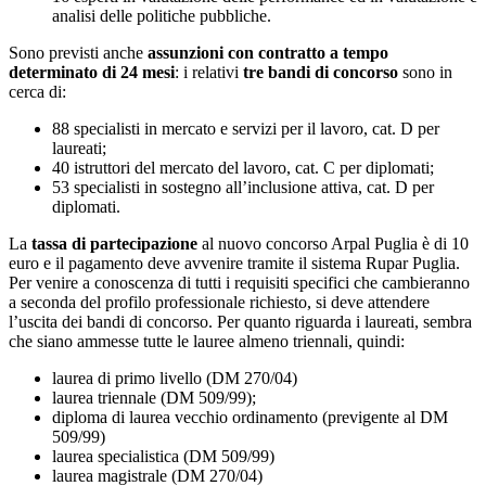
analisi delle politiche pubbliche.
Sono previsti anche
assunzioni con contratto a tempo
determinato di 24 mesi
: i relativi
tre bandi di concorso
sono in
cerca di:
88 specialisti in mercato e servizi per il lavoro, cat. D per
laureati;
40 istruttori del mercato del lavoro, cat. C per diplomati;
53 specialisti in sostegno all’inclusione attiva, cat. D per
diplomati.
La
tassa di partecipazione
al nuovo concorso Arpal Puglia è di 10
euro e il pagamento deve avvenire tramite il sistema Rupar Puglia.
Per venire a conoscenza di tutti i requisiti specifici che cambieranno
a seconda del profilo professionale richiesto, si deve attendere
l’uscita dei bandi di concorso. Per quanto riguarda i laureati, sembra
che siano ammesse tutte le lauree almeno triennali, quindi:
laurea di primo livello (DM 270/04)
laurea triennale (DM 509/99);
diploma di laurea vecchio ordinamento (previgente al DM
509/99)
laurea specialistica (DM 509/99)
laurea magistrale (DM 270/04)