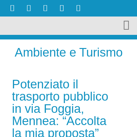
OBIETTIVI RAGGIUNTI
AMBIENTE E TURISMO
CULTURA E TERRITORIO
ECONOMIA E LAVORO
Ambiente e Turismo
Potenziato il
trasporto pubblico
in via Foggia,
Mennea: “Accolta
la mia proposta”