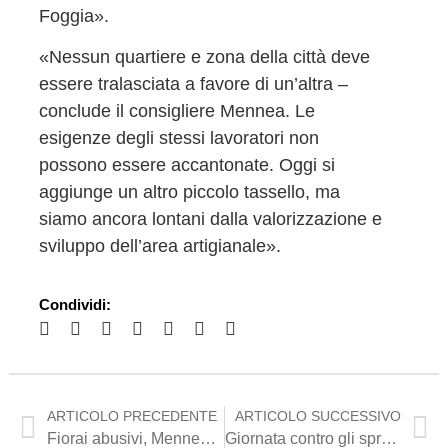
Foggia».
«Nessun quartiere e zona della città deve
essere tralasciata a favore di un’altra –
conclude il consigliere Mennea. Le
esigenze degli stessi lavoratori non
possono essere accantonate. Oggi si
aggiunge un altro piccolo tassello, ma
siamo ancora lontani dalla valorizzazione e
sviluppo dell’area artigianale».
Condividi:
ARTICOLO PRECEDENTE
ARTICOLO SUCCESSIVO
Fiorai abusivi, Mennea: «Un fenomeno da estirpare»
Giornata contro gli sprechi alimentari, Mennea: “Legge ormai operativa in Puglia, in arrivo una piattaforma telematica”