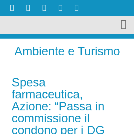
OBIETTIVI RAGGIUNTI
AMBIENTE E TURISMO
CULTURA E TERRITORIO
ECONOMIA E LAVORO
Ambiente e Turismo
Spesa
farmaceutica,
Azione: “Passa in
commissione il
condono per i DG