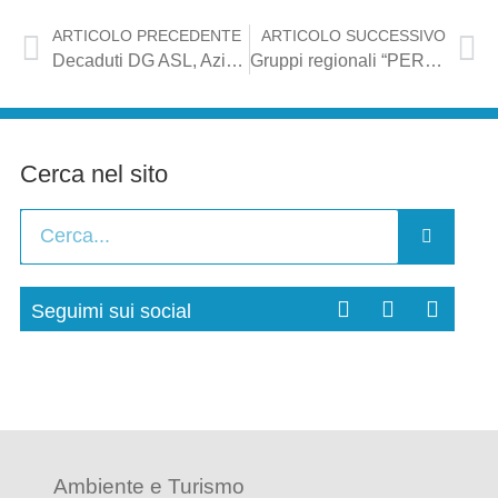
ARTICOLO PRECEDENTE
ARTICOLO SUCCESSIVO
Decaduti DG ASL, Azione: “I DG ASL sono decaduti per lo sforamento spesa farmaceutica. Nulli eventuali atti. Subito commissari”
Gruppi regionali “PER LA PUGLIA” e “AZIONE”: nessuna interruzione dei servizi nei centri per i Disturbi Cognitivi e le Demenze
Cerca nel sito
Seguimi sui social
Ambiente e Turismo