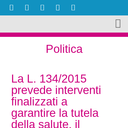
OBIETTIVI RAGGIUNTI
AMBIENTE E TURISMO
CULTURA E TERRITORIO
ECONOMIA E LAVORO
Politica
La L. 134/2015
prevede interventi
finalizzati a
garantire la tutela
della salute, il