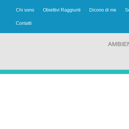
Chi sono
Obiettivi Raggiunti
Dicono di me
S
Contatti
AMBIE