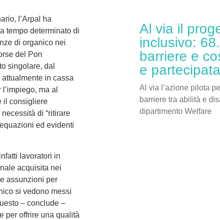
rio, l’Arpal ha
Al via il prog
 a tempo determinato di
inclusivo: 68
nze di organico nei
barriere e co
sorse del Pon
o singolare, dal
e partecipat
 attualmente in cassa
Al via l’azione pilota p
r l’impiego, ma al
barriere tra abilità e di
 il consigliere
dipartimento Welfare
ecessità di “ritirare
requazioni ed evidenti
atti lavoratori in
nale acquisita nei
ove assunzioni per
rganico si vedono messi
questo – conclude –
 per offrire una qualità