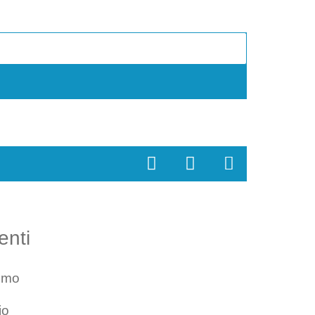
enti
smo
io