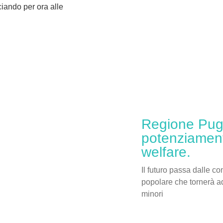
ciando per ora alle
Regione Pugli
potenziament
welfare.
Il futuro passa dalle c
popolare che tornerà ad
minori