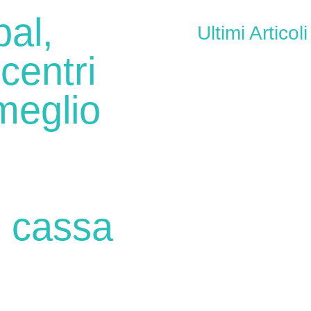
pal,
Ultimi Articoli
centri
meglio
n cassa