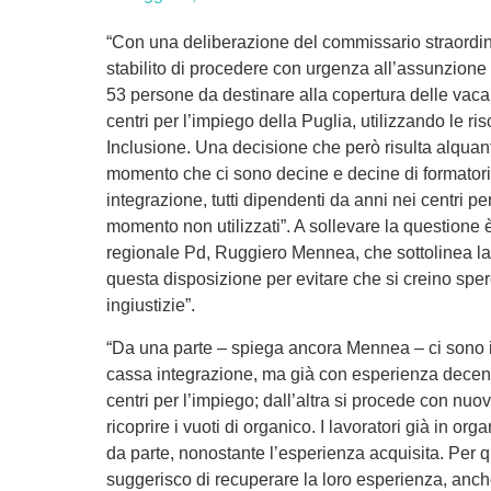
“Con una deliberazione del commissario straordina
stabilito di procedere con urgenza all’assunzione
53 persone da destinare alla copertura delle vaca
centri per l’impiego della Puglia, utilizzando le ri
Inclusione. Una decisione che però risulta alquant
momento che ci sono decine e decine di formatori
integrazione, tutti dipendenti da anni nei centri pe
momento non utilizzati”. A sollevare la questione è
regionale Pd, Ruggiero Mennea, che sottolinea la n
questa disposizione per evitare che si creino spe
ingiustizie”.
“Da una parte – spiega ancora Mennea – ci sono inf
cassa integrazione, ma già con esperienza decen
centri per l’impiego; dall’altra si procede con nu
ricoprire i vuoti di organico. I lavoratori già in o
da parte, nonostante l’esperienza acquisita. Per 
suggerisco di recuperare la loro esperienza, anche