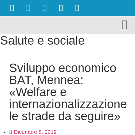
OBIETTIVI RAGGIUNTI
AMBIENTE E TURISMO
CULTURA E TERRITORIO
ECONOMIA E LAVORO
Salute e sociale
Sviluppo economico
BAT, Mennea:
«Welfare e
internazionalizzazione
le strade da seguire»
Dicembre 8, 2019