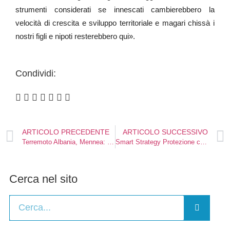
strumenti considerati se innescati cambierebbero la
velocità di crescita e sviluppo territoriale e magari chissà i
nostri figli e nipoti resterebbero qui».
Condividi:
ARTICOLO PRECEDENTE
ARTICOLO SUCCESSIVO
Terremoto Albania, Mennea: “Da Brindisi a Durazzo per dare supporto psicologico anche grazie alla Protezione civile”
Smart Strategy Protezione civile, il secondo convegno regionale a Barletta
Cerca nel sito