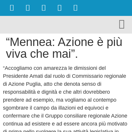
OBIETTIVI RAGGIUNTI
AMBIENTE E TURISMO
CULTURA E TERRITORIO
ECONOMIA E LAVORO
“Mennea: Azione è più
viva che mai”.
“Accogliamo con amarezza le dimissioni del
Presidente Amati dal ruolo di Commissario regionale
di Azione Puglia, atto che denota senso di
responsabilità e dignità e che altri dovrebbero
prendere ad esempio, ma vogliamo al contempo
sgombrare il campo da illazioni ed equivoci e
confermare che il Gruppo consiliare regionale Azione
continua ad esistere e ad essere ancora più motivato
di prima nello svolgere la sua attività legislativa in