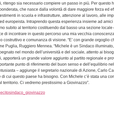
ritengo sia necessario compiere un passo in più. Per questo ho d
 ponderata, che nasce dalla volontà di dare maggiore forza ed eff
imenti in scuola e infrastrutture, attenzione al lavoro, alle imp
 ed europeista. Intraprendo questa esperienza insieme ad amici
 subito al territorio costituendo dal basso una sezione locale 
elice di incontrare in questo percorso una mia vecchia conoscen
o costruttivo e comunanza di visione. “E’ con grande orgoglio ch
zione Puglia, Ruggiero Mennea. “Michele è un Sindaco illuminato
Impegnato nel mondo dell’università e del sociale, attento ai bis
ini, apporterà un grande valore aggiunto al partito regionale e 
portante punto di riferimento del buon senso e dell’equilibrio nel
tusiasta – aggiunge il segretario nazionale di Azione, Carlo C
te di cui questo paese ha bisogno. Con Michele c’è stata una corr
 territorio. Ci vedremo prestissimo a Giovinazzo”.
ecito
sindaco_giovinazzo