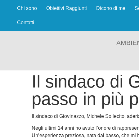
Chi sono
Obiettivi Raggiunti
Dicono di me
S
Contatti
AMBIE
Il sindaco di 
passo in più p
Il sindaco di Giovinazzo, Michele Sollecito, ader
Negli ultimi 14 anni ho avuto l’onore di rappresent
Un’esperienza preziosa, nata dal basso, che mi ha