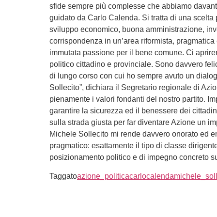
sfide sempre più complesse che abbiamo davanti, 
guidato da Carlo Calenda. Si tratta di una scelta
sviluppo economico, buona amministrazione, invest
corrispondenza in un’area riformista, pragmatica
immutata passione per il bene comune. Ci apriremo
politico cittadino e provinciale. Sono davvero f
di lungo corso con cui ho sempre avuto un dialog
Sollecito”, dichiara il Segretario regionale di A
pienamente i valori fondanti del nostro partito. 
garantire la sicurezza ed il benessere dei cittad
sulla strada giusta per far diventare Azione un im
Michele Sollecito mi rende davvero onorato ed en
pragmatico: esattamente il tipo di classe dirigen
posizionamento politico e di impegno concreto sul
Taggato
azione_politica
carlocalenda
michele_soll