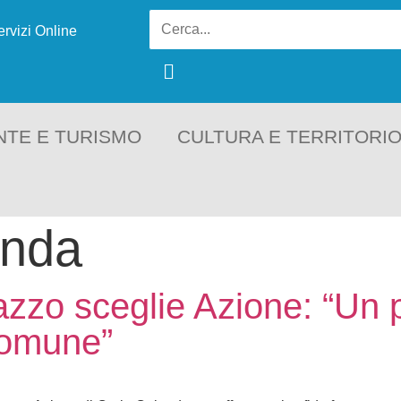
ervizi Online
NTE E TURISMO
CULTURA E TERRITORI
enda
azzo sceglie Azione: “Un p
comune”