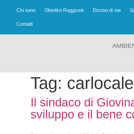
Chi sono
Obiettivi Raggiunti
Dicono di me
S
Contatti
AMBIE
Tag:
carlocal
Il sindaco di Giovin
sviluppo e il bene 