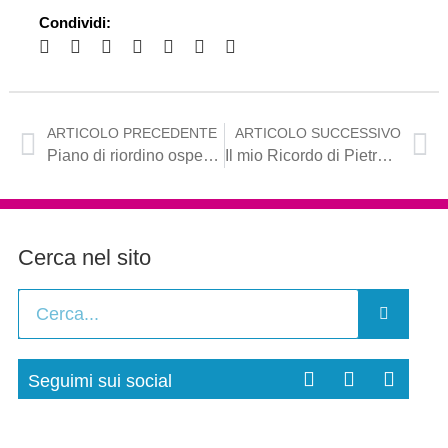
Condividi:
ARTICOLO PRECEDENTE
ARTICOLO SUCCESSIVO
Piano di riordino ospedaliero, Mennea: “La Bat sia risarcita dopo anni di tagli, chiedo a Pentassuglia un atto di giustizia”
Il mio Ricordo di Pietro Mennea a due anni dalla sua scomparsa
Cerca nel sito
Seguimi sui social