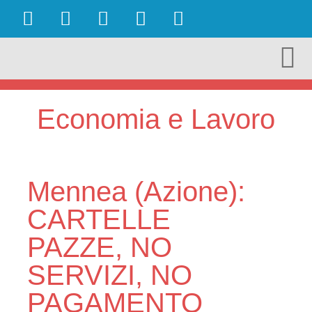
OBIETTIVI RAGGIUNTI
AMBIENTE E TURISMO
CULTURA E TERRITORIO
ECONOMIA E LAVORO
Economia e Lavoro
Mennea (Azione):
CARTELLE
PAZZE, NO
SERVIZI, NO
PAGAMENTO