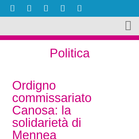
OBIETTIVI RAGGIUNTI
AMBIENTE E TURISMO
CULTURA E TERRITORIO
ECONOMIA E LAVORO
Politica
Ordigno
commissariato
Canosa: la
solidarietà di
Mennea