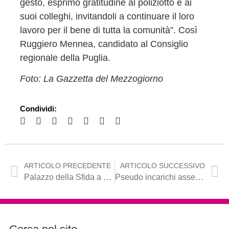
gesto, esprimo gratitudine al poliziotto e ai
suoi colleghi, invitandoli a continuare il loro
lavoro per il bene di tutta la comunità”. Così
Ruggiero Mennea, candidato al Consiglio
regionale della Puglia.
Foto: La Gazzetta del Mezzogiorno
Condividi:
ARTICOLO PRECEDENTE
ARTICOLO SUCCESSIVO
Palazzo della Sfida a Barletta, Mennea: “Ancora una volta si assiste alla leggerezza e negligenza dell’Amministrazione”
Pseudo incarichi assegnati dal sindaco di Barletta, l’opposizione: “Solo per restare a galla”