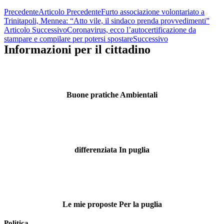
Precedente
Articolo Precedente
Furto associazione volontariato a
Trinitapoli, Mennea: “Atto vile, il sindaco prenda provvedimenti”
Articolo Successivo
Coronavirus, ecco l’autocertificazione da
stampare e compilare per potersi spostare
Successivo
Informazioni per il cittadino
Buone pratiche Ambientali
differenziata In puglia
Le mie proposte Per la puglia
Politica