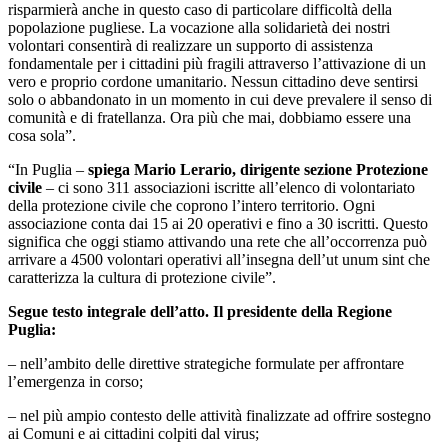
risparmierà anche in questo caso di particolare difficoltà della
popolazione pugliese. La vocazione alla solidarietà dei nostri
volontari consentirà di realizzare un supporto di assistenza
fondamentale per i cittadini più fragili attraverso l’attivazione di un
vero e proprio cordone umanitario. Nessun cittadino deve sentirsi
solo o abbandonato in un momento in cui deve prevalere il senso di
comunità e di fratellanza. Ora più che mai, dobbiamo essere una
cosa sola”.
“In Puglia –
spiega Mario Lerario, dirigente sezione Protezione
civile
– ci sono 311 associazioni iscritte all’elenco di volontariato
della protezione civile che coprono l’intero territorio. Ogni
associazione conta dai 15 ai 20 operativi e fino a 30 iscritti. Questo
significa che oggi stiamo attivando una rete che all’occorrenza può
arrivare a 4500 volontari operativi all’insegna dell’ut unum sint che
caratterizza la cultura di protezione civile”.
Segue testo integrale dell’atto. Il presidente della Regione
Puglia:
– nell’ambito delle direttive strategiche formulate per affrontare
l’emergenza in corso;
– nel più ampio contesto delle attività finalizzate ad offrire sostegno
ai Comuni e ai cittadini colpiti dal virus;