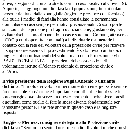
attiva, a seguito di contatto stretto con un caso positivo al Covid 19).
A queste, si aggiunge un’altra fascia di popolazione, in particolare
persone rientrate dalle zone gialle (regioni e province con focolaio)
alle quale i medici di famiglia hanno consigliato la permanenza
domiciliare a casa sempre per motivi precauzionali. Ci sono poi le
situazioni delle persone più fragili o anziane che, giustamente, per
evitare rischi stanno rimanendo in casa: saranno i Comuni, attraverso
i COC (centri operativi comunali) a individuarle e a metterle in
contatto con la rete dei volontari della protezione civile per ricevere
il supporto necessario. Il provvedimento è stato inviato ai Sindaci
pugliesi, ai coordinamenti del volontariato della Protezione civile
BA/BT/FG/BR/LE/TA, ai presidenti delle associazioni di
volontariato iscritte all’elenco regionale di protezione civile e
all’Anci.
Il vice presidente della Regione Puglia Antonio Nunziante
dichiara
: “Il ruolo dei volontari nei momenti di emergenza è sempre
fondamentale. Così come è importante coordinarli e indirizzare le
loro energie dove più serve. In questo momento anche piccoli gesti
quotidiani come quello di fare la spesa diventa fondamentale per
tantissime persone. Fare rete anche in questo caso è la migliore
risposta”.
Ruggiero Mennea, consigliere delegato alla Protezione civile
dichiara:
“Sempre presente il nostro esercito di volontari che non si