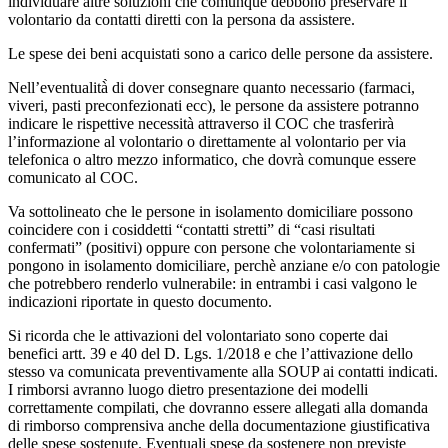
individuare altre soluzioni che comunque debbono preservare il
volontario da contatti diretti con la persona da assistere.
Le spese dei beni acquistati sono a carico delle persone da assistere.
Nell’eventualità̀ di dover consegnare quanto necessario (farmaci,
viveri, pasti preconfezionati ecc), le persone da assistere potranno
indicare le rispettive necessità attraverso il COC che trasferirà
l’informazione al volontario o direttamente al volontario per via
telefonica o altro mezzo informatico, che dovrà comunque essere
comunicato al COC.
Va sottolineato che le persone in isolamento domiciliare possono
coincidere con i cosiddetti “contatti stretti” di “casi risultati
confermati” (positivi) oppure con persone che volontariamente si
pongono in isolamento domiciliare, perchè anziane e/o con patologie
che potrebbero renderlo vulnerabile: in entrambi i casi valgono le
indicazioni riportate in questo documento.
Si ricorda che le attivazioni del volontariato sono coperte dai
benefici artt. 39 e 40 del D. Lgs. 1/2018 e che l’attivazione dello
stesso va comunicata preventivamente alla SOUP ai contatti indicati.
I rimborsi avranno luogo dietro presentazione dei modelli
correttamente compilati, che dovranno essere allegati alla domanda
di rimborso comprensiva anche della documentazione giustificativa
delle spese sostenute. Eventuali spese da sostenere non previste