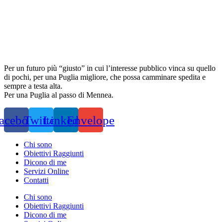
Per un futuro più “giusto” in cui l’interesse pubblico vinca su quello
di pochi, per una Puglia migliore, che possa camminare spedita e
sempre a testa alta.
Per una Puglia al passo di Mennea.
acebook
Twitter
Linkedin
Envelope
Chi sono
Obiettivi Raggiunti
Dicono di me
Servizi Online
Contatti
Chi sono
Obiettivi Raggiunti
Dicono di me