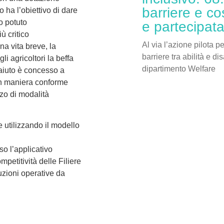
barriere e co
o ha l’obiettivo di dare
o potuto
e partecipat
ù critico
Al via l’azione pilota p
na vita breve, la
barriere tra abilità e di
 agricoltori la beffa
dipartimento Welfare
L’aiuto è concesso a
 in maniera conforme
zzo di modalità
 utilizzando il modello
so l’applicativo
etitività delle Filiere
uzioni operative da