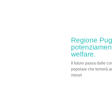
Regione Pugli
potenziament
welfare.
Il futuro passa dalle c
popolare che tornerà ad
minori