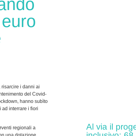
bando
i euro
e
risarcire i danni ai
 contenimento del Covid-
 lockdown, hanno subìto
ad interrare i fiori
Al via il prog
rventi regionali a
inclusivo: 68
on una dotazione