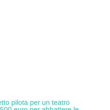
etto pilota per un teatro
.500 euro per abbattere le