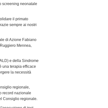
lo screening neonatale
olidare il primato
razie sempre ai nostri
nale di Azione Fabiano
 e Ruggiero Mennea,
(X-ALD) e della Sindrome
 è una terapia efficace
rgere la necessità
nsiglio regionale,
uo record nazionale
el Consiglio regionale.
 l’esecuzione di test