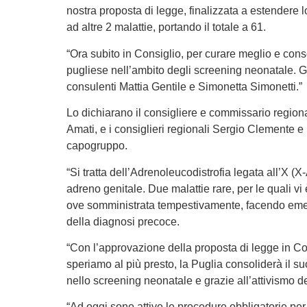
nostra proposta di legge, finalizzata a estendere 
ad altre 2 malattie, portando il totale a 61.
“Ora subito in Consiglio, per curare meglio e cons
pugliese nell’ambito degli screening neonatale. G
consulenti Mattia Gentile e Simonetta Simonetti.”
Lo dichiarano il consigliere e commissario regio
Amati, e i consiglieri regionali Sergio Clemente
capogruppo.
“Si tratta dell’Adrenoleucodistrofia legata all’X 
adreno genitale. Due malattie rare, per le quali vi
ove somministrata tempestivamente, facendo eme
della diagnosi precoce.
“Con l’approvazione della proposta di legge in Co
speriamo al più presto, la Puglia consoliderà il s
nello screening neonatale e grazie all’attivismo d
“Ad oggi sono attive le procedure obbligatorie per