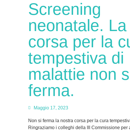
Screening
neonatale. La
corsa per la c
tempestiva di
malattie non s
ferma.
Maggio 17, 2023
Non si ferma la nostra corsa per la cura tempestiva
Ringraziamo i colleghi della III Commissione per 