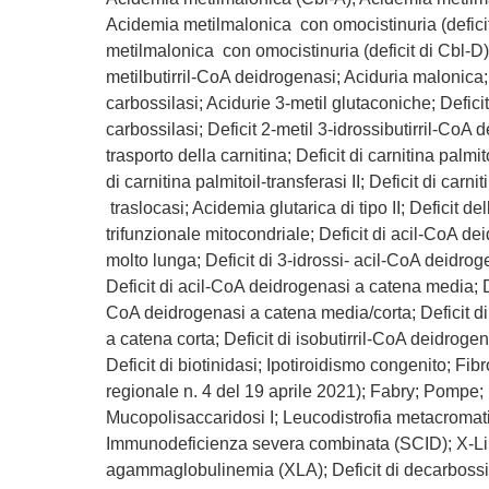
Acidemia metilmalonica con omocistinuria (defici
metilmalonica con omocistinuria (deficit di Cbl-D);
metilbutirril-CoA deidrogenasi; Aciduria malonica; 
carbossilasi; Acidurie 3-metil glutaconiche; Defici
carbossilasi; Deficit 2-metil 3-idrossibutirril-CoA 
trasporto della carnitina; Deficit di carnitina palmito
di carnitina palmitoil-transferasi II; Deficit di carni
traslocasi; Acidemia glutarica di tipo II; Deficit de
trifunzionale mitocondriale; Deficit di acil-CoA d
molto lunga; Deficit di 3-idrossi- acil-CoA deidro
Deficit di acil-CoA deidrogenasi a catena media; Def
CoA deidrogenasi a catena media/corta; Deficit d
a catena corta; Deficit di isobutirril-CoA deidroge
Deficit di biotinidasi; Ipotiroidismo congenito; Fib
regionale n. 4 del 19 aprile 2021); Fabry; Pompe;
Mucopolisaccaridosi I; Leucodistrofia metacromat
Immunodeficienza severa combinata (SCID); X-L
agammaglobulinemia (XLA); Deficit di decarbossil