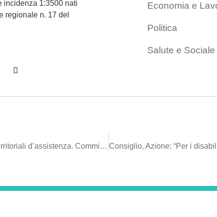
 incidenza 1:3500 nati
Economia e Lav
e regionale n. 17 del
Politica
Salute e Sociale
Disabili: Prestazioni odontoiatriche nei Presidi territoriali d’assistenza. Commissione approva nostra pdl