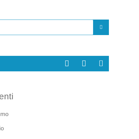
enti
smo
io