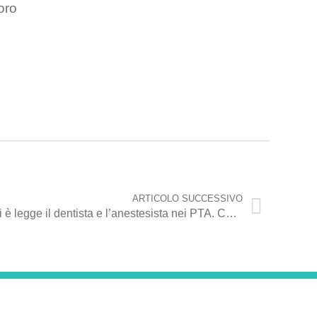
oro
ARTICOLO SUCCESSIVO
Consiglio, Azione: “Per i disabili è legge il dentista e l’anestesista nei PTA. Consiglio approva nostra proposta”