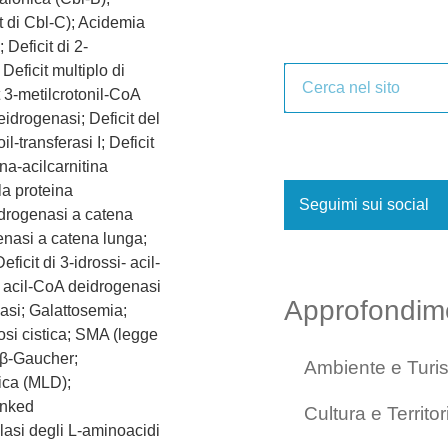
t di Cbl-C); Acidemia
 Deficit di 2-
Deficit multiplo di
t 3-metilcrotonil-CoA
deidrogenasi; Deficit del
il-transferasi I; Deficit
tina-acilcarnitina
lla proteina
Seguimi sui social
eidrogenasi a catena
genasi a catena lunga;
icit di 3-idrossi- acil-
i acil-CoA deidrogenasi
Approfondim
nasi; Galattosemia;
rosi cistica; SMA (legge
 β-Gaucher;
Ambiente e Turi
ica (MLD);
inked
Cultura e Territor
asi degli L-aminoacidi