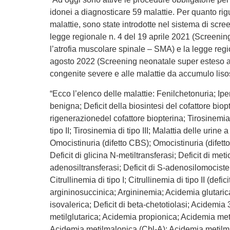
idonei a diagnosticare 59 malattie. Per quanto ri
malattie, sono state introdotte nel sistema di scre
legge regionale n. 4 del 19 aprile 2021 (Screening
l’atrofia muscolare spinale – SMA) e la legge regi
agosto 2022 (Screening neonatale super esteso 
congenite severe e alle malattie da accumulo liso
“Ecco l’elenco delle malattie: Fenilchetonuria; Ip
benigna; Deficit della biosintesi del cofattore biopt
rigenerazionedel cofattore biopterina; Tirosinemia 
tipo II; Tirosinemia di tipo III; Malattia delle urine
Omocistinuria (difetto CBS); Omocistinuria (difet
Deficit di glicina N-metiltransferasi; Deficit di met
adenosiltransferasi; Deficit di S-adenosilomocistei
Citrullinemia di tipo I; Citrullinemia di tipo II (defic
argininosuccinica; Argininemia; Acidemia glutarica
isovalerica; Deficit di beta-chetotiolasi; Acidemia 
metilglutarica; Acidemia propionica; Acidemia met
Acidemia metilmalonica (Cbl-A); Acidemia metilm