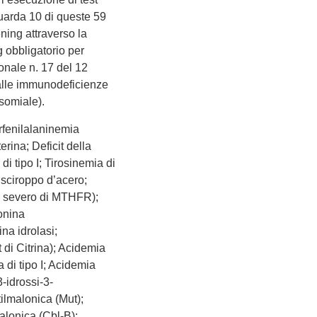
guarda 10 di queste 59
ening attraverso la
 obbligatorio per
onale n. 17 del 12
alle immunodeficienze
somiale).
erfenilalaninemia
erina; Deficit della
di tipo I; Tirosinemia di
 a sciroppo d’acero;
to severo di MTHFR);
ionina
na idrolasi;
it di Citrina); Acidemia
 di tipo I; Acidemia
3-idrossi-3-
ilmalonica (Mut);
alonica (Cbl-B);