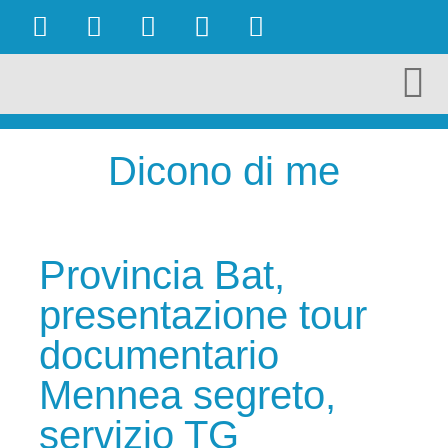
OBIETTIVI RAGGIUNTI
AMBIENTE E TURISMO
CULTURA E TERRITORIO
ECONOMIA E LAVORO
Dicono di me
Provincia Bat,
presentazione tour
documentario
Mennea segreto,
servizio TG