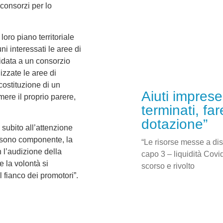
consorzi per lo
oro piano territoriale
i interessati le aree di
fidata a un consorzio
izzate le aree di
ostituzione di un
Aiuti impres
ere il proprio parere,
terminati, fa
dotazione”
subito all’attenzione
e sono componente, la
“Le risorse messe a disp
l’audizione della
capo 3 – liquidità Covi
Se la volontà si
scorso e rivolto
l fianco dei promotori”.