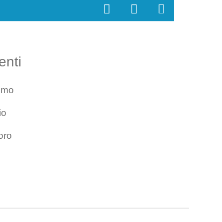
enti
smo
io
oro