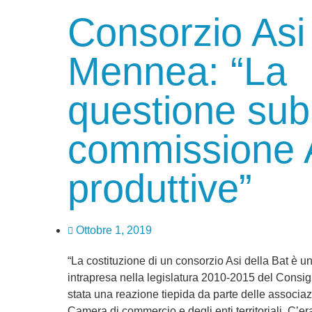
Consorzio Asi
Mennea: “La
questione subi
commissione A
produttive”
Ottobre 1, 2019
“La costituzione di un consorzio Asi della Bat è un
intrapresa nella legislatura 2010-2015 del Consig
stata una reazione tiepida da parte delle associazi
Camera di commercio e degli enti territoriali. C’e