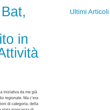
 Bat,
Ultimi Articoli
to in
ttività
a iniziativa da me già
lio regionale. Ma c’era
oni di categoria, della
ra stata mancanza di