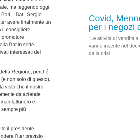
nale, ma leggendo oggi
 Bari – Bat , Sergio
Covid, Menne
oter avere finalmente un
per i negozi 
 il consigliere
i promotore
“Le attività di vendita 
della Bat in sede
vanno inserite nel decre
ivati interessati del
dalla crisi
e della Regione, perché
 (e non solo di questo),
à visto che il nostro
ntemente da aziende
 manifatturiero e
o sempre più
ito il presidente
ndere l’iter previsto