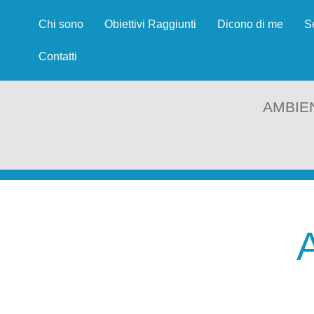
Chi sono
Obiettivi Raggiunti
Dicono di me
S
Contatti
AMBIE