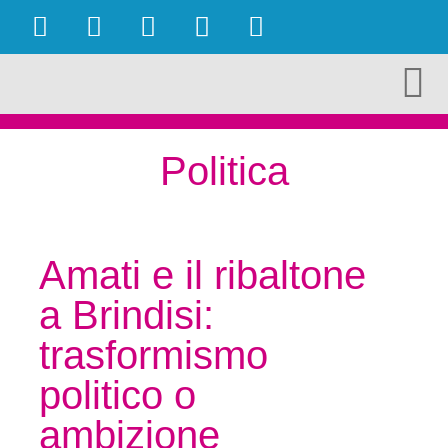
OBIETTIVI RAGGIUNTI
AMBIENTE E TURISMO
CULTURA E TERRITORIO
ECONOMIA E LAVORO
Politica
Amati e il ribaltone
a Brindisi:
trasformismo
politico o
ambizione