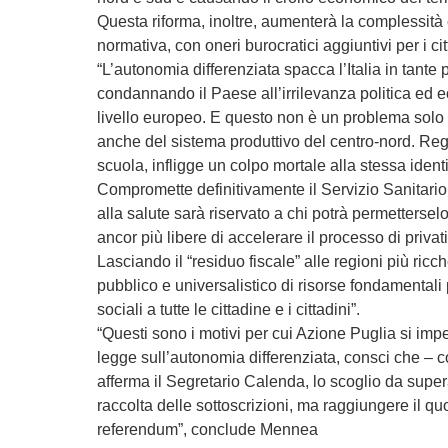
Questa riforma, inoltre, aumenterà la complessità
normativa, con oneri burocratici aggiuntivi per i cit
“L’autonomia differenziata spacca l’Italia in tante p
condannando il Paese all’irrilevanza politica ed
livello europeo. E questo non è un problema sol
anche del sistema produttivo del centro-nord. Re
scuola, infligge un colpo mortale alla stessa identit
Compromette definitivamente il Servizio Sanitario N
alla salute sarà riservato a chi potrà permettersel
ancor più libere di accelerare il processo di privat
Lasciando il “residuo fiscale” alle regioni più ricch
pubblico e universalistico di risorse fondamentali pe
sociali a tutte le cittadine e i cittadini”.
“Questi sono i motivi per cui Azione Puglia si im
legge sull’autonomia differenziata, consci che –
afferma il Segretario Calenda, lo scoglio da super
raccolta delle sottoscrizioni, ma raggiungere il qu
referendum”, conclude Mennea