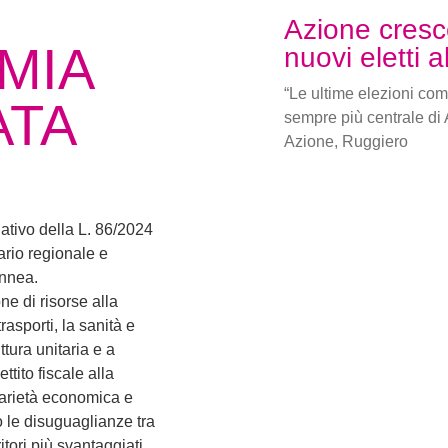
Azione cresc
MIA
nuovi eletti 
“Le ultime elezioni com
ATA
sempre più centrale di 
Azione, Ruggiero
tivo della L. 86/2024
ario regionale e
ennea.
e di risorse alla
trasporti, la sanità e
tura unitaria e a
ttito fiscale alla
idarietà economica e
 le disuguaglianze tra
tori più svantaggiati.