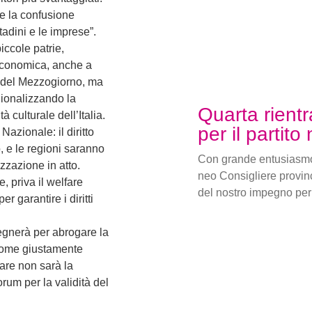
 e la confusione
tadini e le imprese”.
iccole patrie,
 economica, anche a
o del Mezzogiorno, ma
gionalizzando la
Quarta rientr
à culturale dell’Italia.
per il partito
azionale: il diritto
o, e le regioni saranno
Con grande entusiasmo
izzazione in atto.
neo Consigliere provin
e, priva il welfare
del nostro impegno per 
r garantire i diritti
pegnerà per abrogare la
 come giustamente
are non sarà la
orum per la validità del