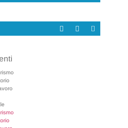
enti
urismo
torio
avoro
le
urismo
torio