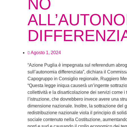
NO
ALL’AUTONO
DIFFERENZI
Agosto 1, 2024
“Azione Puglia è impegnata sul referendum abroga
sull’autonomia differenziata”, dichiara il Commiss
Capogruppo in Consiglio regionale, Ruggiero M
“Questa legge iniqua causerà un’ingente sottrazion
collettività e la disarticolazione dei servizi come i 
l’istruzione, che dovrebbero invece avere una strut
dimensione nazionale. Inoltre, la sottrazione del ge
redistribuzione nazionale viola il principio di sol
sociale contenuto nella Costituzione, aumentando
nord e sud e causando il crollo economico dei terri