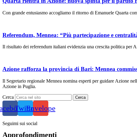
Quarta rientra in Azione: nuova spinta per il partito
Con grande entusiasmo accogliamo il ritorno di Emanuele Quarta come
Referendum, Mennea: “Più partecipazione e centralità 
Il risultato dei referendum italiani evidenzia una crescita politica per 
Azione rafforza la provincia di Bari: Mennea commiss
Il Segretario regionale Mennea nomina esperti per guidare Azione nell
Azione in Puglia.
Cerca
Cerca
acebook
Twitter
Envelope
Seguimi sui social
Approfondimenti