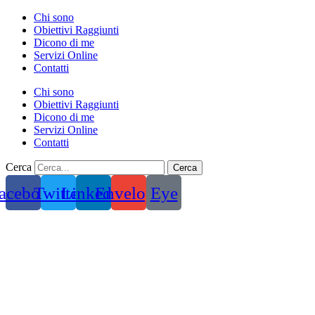
Vai
Chi sono
al
Obiettivi Raggiunti
contenuto
Dicono di me
Servizi Online
Contatti
Chi sono
Obiettivi Raggiunti
Dicono di me
Servizi Online
Contatti
Cerca
Cerca
acebook
Twitter
Linkedin
Envelope
Eye