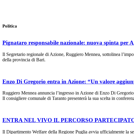
Politica
Pignataro responsabile nazionale: nuova spinta per A
Il Segretario regionale di Azione, Ruggiero Mennea, sottolinea l’impor
della provincia di Bari.
Enzo Di Gregorio entra in Azione: “Un valore aggiunto
Ruggiero Mennea annuncia l’ingresso in Azione di Enzo Di Gregorio, d
Il consigliere comunale di Taranto presenterà la sua scelta in confere
ENTRA NEL VIVO IL PERCORSO PARTECIPATO
Il Dipartimento Welfare della Regione Puglia avvia ufficialmente la s