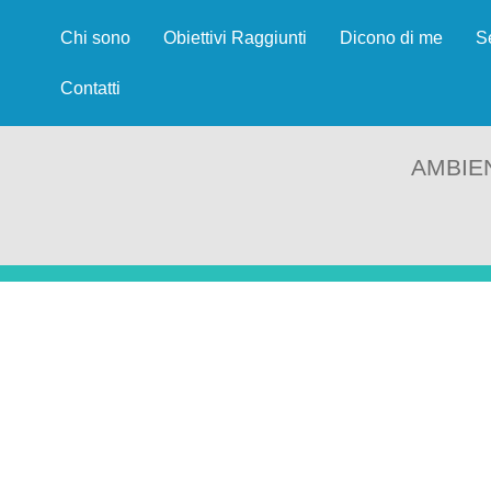
Chi sono
Obiettivi Raggiunti
Dicono di me
S
Contatti
AMBIE