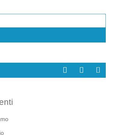
enti
smo
io