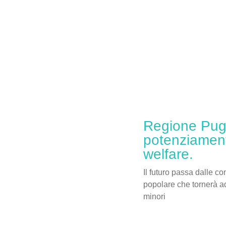
Regione Pugli
potenziament
welfare.
Il futuro passa dalle c
popolare che tornerà ad
minori