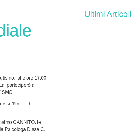
Ultimi Articoli
iale
utismo, alle ore 17:00
ta, parteciperò al
UTISMO,
rletta “Noi…. di
 Cosimo CANNITO, le
a Psicologa D.ssa C.