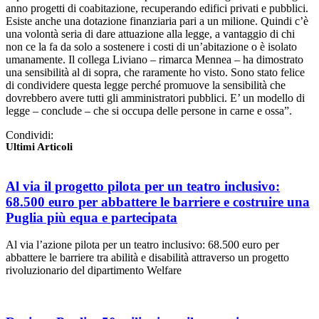
anno progetti di coabitazione, recuperando edifici privati e pubblici.
Esiste anche una dotazione finanziaria pari a un milione. Quindi c’è
una volontà seria di dare attuazione alla legge, a vantaggio di chi
non ce la fa da solo a sostenere i costi di un’abitazione o è isolato
umanamente. Il collega Liviano – rimarca Mennea – ha dimostrato
una sensibilità al di sopra, che raramente ho visto. Sono stato felice
di condividere questa legge perché promuove la sensibilità che
dovrebbero avere tutti gli amministratori pubblici. E’ un modello di
legge – conclude – che si occupa delle persone in carne e ossa”.
Condividi:
Ultimi Articoli
Al via il progetto pilota per un teatro inclusivo:
68.500 euro per abbattere le barriere e costruire una
Puglia più equa e partecipata
Al via l’azione pilota per un teatro inclusivo: 68.500 euro per
abbattere le barriere tra abilità e disabilità attraverso un progetto
rivoluzionario del dipartimento Welfare