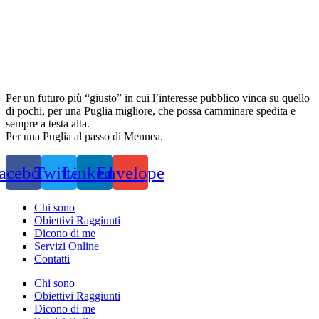
Per un futuro più “giusto” in cui l’interesse pubblico vinca su quello
di pochi, per una Puglia migliore, che possa camminare spedita e
sempre a testa alta.
Per una Puglia al passo di Mennea.
acebook
Twitter
Linkedin
Envelope
Chi sono
Obiettivi Raggiunti
Dicono di me
Servizi Online
Contatti
Chi sono
Obiettivi Raggiunti
Dicono di me