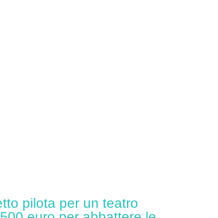
etto pilota per un teatro
.500 euro per abbattere le