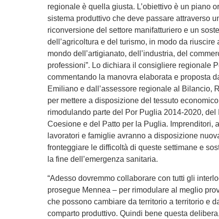
regionale è quella giusta. L’obiettivo è un piano or
sistema produttivo che deve passare attraverso u
riconversione del settore manifatturiero e un soste
dell’agricoltura e del turismo, in modo da riuscire a 
mondo dell’artigianato, dell’industria, del commerci
professioni”. Lo dichiara il consigliere regional
commentando la manovra elaborata e proposta da
Emiliano e dall’assessore regionale al Bilancio, 
per mettere a disposizione del tessuto economico
rimodulando parte del Por Puglia 2014-2020, del
Coesione e del Patto per la Puglia. Imprenditori, ar
lavoratori e famiglie avranno a disposizione nuova
fronteggiare le difficoltà di queste settimane e so
la fine dell’emergenza sanitaria.
“Adesso dovremmo collaborare con tutti gli interloc
prosegue Mennea – per rimodulare al meglio provv
che possono cambiare da territorio a territorio e 
comparto produttivo. Quindi bene questa delibera,