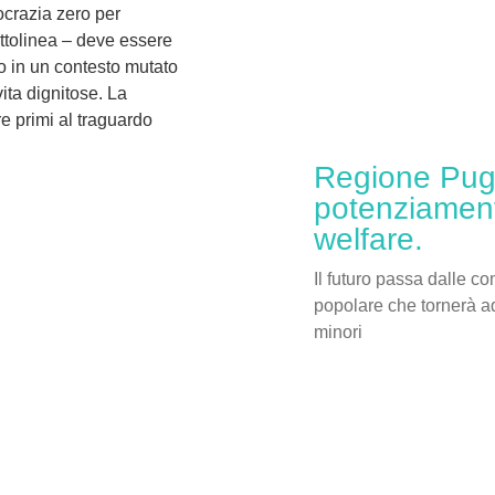
ocrazia zero per
sottolinea – deve essere
o in un contesto mutato
vita dignitose. La
e primi al traguardo
Regione Pugli
potenziament
welfare.
Il futuro passa dalle c
popolare che tornerà ad
minori