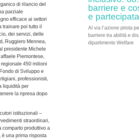
ganico di rilancio del
barriere e co
na parziale
e partecipat
gno efficace ai settori
trainare poi tutto il
Al via l’azione pilota p
o, dei servizi, delle
barriere tra abilità e di
e Pd, Ruggiero Mennea,
dipartimento Welfare
l presidente Michele
Raffaele Piemontese,
 regionale 450 milioni
 Fondo di Sviluppo e
tigiani, professionisti,
 liquidità per
stenere la ripresa dopo
utori istituzionali –
edimenti straordinari,
da comparto produttivo a
 è una prima risposta