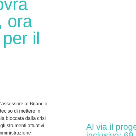
ovra
, ora
per il
’assessore al Bilancio,
eciso di mettere in
a bloccata dalla crisi
Al via il prog
li strumenti attuativi
’amministrazione
inclusivo: 68