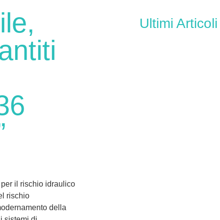
ile,
Ultimi Articoli
ntiti
 36
”
r il rischio idraulico
l rischio
mmodernamento della
i sistemi di