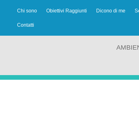
Chi sono
Obiettivi Raggiunti
Dicono di me
S
Contatti
AMBIE