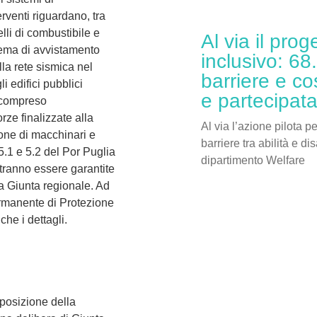
erventi riguardano, tra
elli di combustibile e
Al via il prog
stema di avvistamento
inclusivo: 68
lla rete sismica nel
barriere e co
li edifici pubblici
e partecipat
, compreso
orze finalizzate alla
Al via l’azione pilota p
ione di macchinari e
barriere tra abilità e di
5.1 e 5.2 del Por Puglia
dipartimento Welfare
otranno essere garantite
la Giunta regionale. Ad
ermanente di Protezione
he i dettagli.
isposizione della