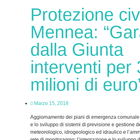
Protezione civ
Mennea: “Gara
dalla Giunta
interventi per
milioni di euro
Marzo 15, 2018
Aggiornamento dei piani di emergenza comunale pe
e lo sviluppo di sistemi di previsione e gestione de
meteorologico, idrogeologico ed idraulico e l’a
rete di monitoraggio; l’integrazione e lo sviluppo d