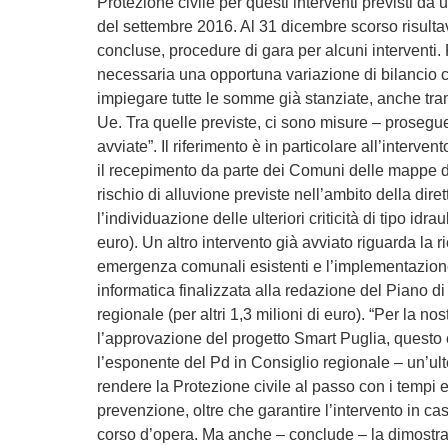
Protezione civile per questi interventi previsti da 
del settembre 2016. Al 31 dicembre scorso risult
concluse, procedure di gara per alcuni interventi.
necessaria una opportuna variazione di bilancio c
impiegare tutte le somme già stanziate, anche tr
Ue. Tra quelle previste, ci sono misure – proseg
avviate”. Il riferimento è in particolare all’interven
il recepimento da parte dei Comuni delle mappe di
rischio di alluvione previste nell’ambito della diret
l’individuazione delle ulteriori criticità di tipo idrau
euro). Un altro intervento già avviato riguarda la r
emergenza comunali esistenti e l’implementazion
informatica finalizzata alla redazione del Piano di
regionale (per altri 1,3 milioni di euro). “Per la no
l’approvazione del progetto Smart Puglia, questo 
l’esponente del Pd in Consiglio regionale – un’ult
rendere la Protezione civile al passo con i tempi e 
prevenzione, oltre che garantire l’intervento in c
corso d’opera. Ma anche – conclude – la dimostr