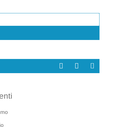
enti
smo
io