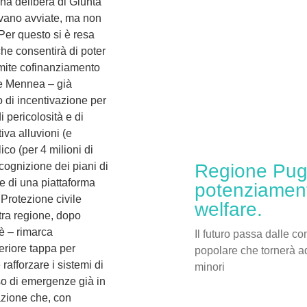
una delibera di Giunta
avano avviate, ma non
 Per questo si è resa
he consentirà di poter
amite cofinanziamento
ue Mennea – già
to di incentivazione per
 pericolosità e di
tiva alluvioni (e
lico (per 4 milioni di
icognizione dei piani di
Regione Pugli
e di una piattaforma
potenziament
 Protezione civile
welfare.
stra regione, dopo
è – rimarca
Il futuro passa dalle c
eriore tappa per
popolare che tornerà ad
rafforzare i sistemi di
minori
aso di emergenze già in
azione che, con