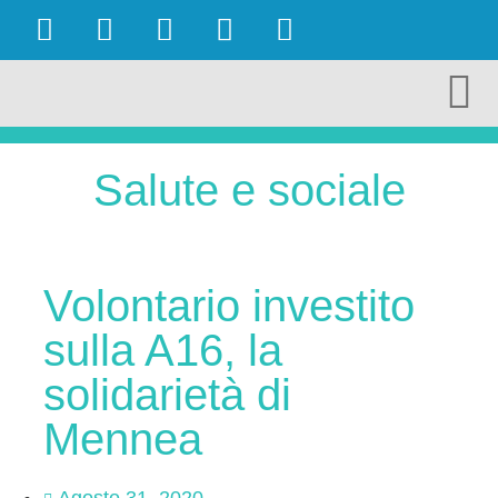
OBIETTIVI RAGGIUNTI
AMBIENTE E TURISMO
CULTURA E TERRITORIO
ECONOMIA E LAVORO
Salute e sociale
Volontario investito
sulla A16, la
solidarietà di
Mennea