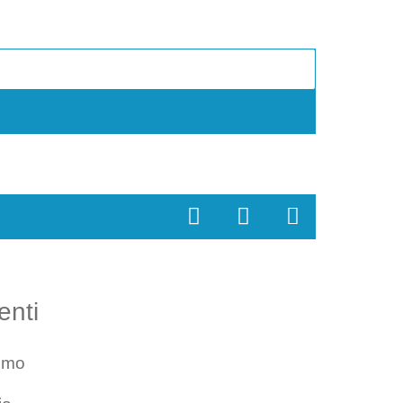
enti
smo