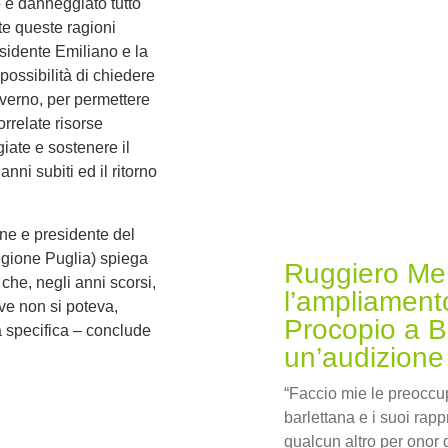
o e danneggiato tutto
tte queste ragioni
sidente Emiliano e la
 possibilità di chiedere
overno, per permettere
orrelate risorse
giate e sostenere il
nni subiti ed il ritorno
ne e presidente del
egione Puglia) spiega
Ruggiero Me
i che, negli anni scorsi,
l’ampliamento
ove non si poteva,
Procopio a B
 specifica – conclude
un’audizione
“Faccio mie le preocc
barlettana e i suoi rapp
qualcun altro per onor d