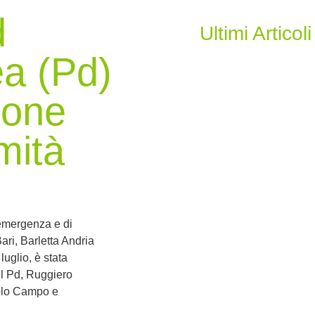
d
Ultimi Articoli
a (Pd)
ione
mità
 emergenza e di
ari, Barletta Andria
 luglio, è stata
del Pd, Ruggiero
olo Campo e