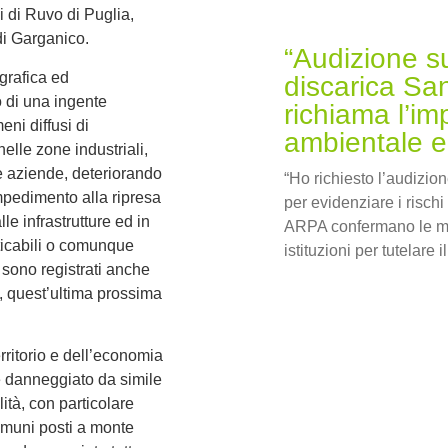
i di Ruvo di Puglia,
odi Garganico.
“Audizione s
grafica ed
discarica Sa
o di una ingente
richiama l’im
ni diffusi di
ambientale e 
lle zone industriali,
te aziende, deteriorando
“Ho richiesto l’audizio
mpedimento alla ripresa
per evidenziare i risch
lle infrastrutture ed in
ARPA confermano le mi
raticabili o comunque
istituzioni per tutelare il
 sono registrati anche
a, quest’ultima prossima
rritorio e dell’economia
 danneggiato da simile
ità, con particolare
omuni posti a monte