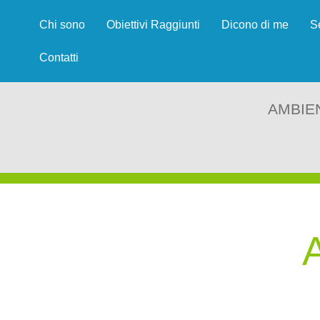
Chi sono
Obiettivi Raggiunti
Dicono di me
S
Contatti
AMBIE