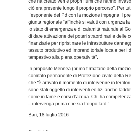
che ha creato veri e propri fiumi che hanno invas
ciò era presente lungo il proprio percorso”. Per tu
l’esponente del Pd con la mozione impegna il pre
giunta regionale “affinché si valuti con urgenza la
lo stato di emergenza e di calamità naturale al G
di dare attivazione dei poteri straordinari e delle c
finanziarie per ripristinare le infrastrutture danneg
tessuto produttivo ed imprenditoriale locale per i da
tempestivo alla piena operatività”.
In proposito Mennea (primo firmatario della mozio
comitato permanente di Protezione civile della R
che “è arrivato il momento di intervenire in territor
sono stati oggetto di interventi edilizi anche ladd
come in lame e corsi d’acqua. Chi ha competenza
– intervenga prima che sia troppo tardi”.
Bari, 18 luglio 2016