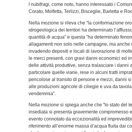
I nubifragi, come noto, hanno interessato i Comun
Corato, Molfetta, Terlizzi, Bisceglie, Barletta e R
Nella mozione si rileva che “la conformazione oro
idrogeologica dei territori ha determinato l’affluss
quantità di acqua” e questa “ha determinato fenome
allagamenti non solo nelle campagne, ma anche ne
invadendo depositi e locali di lavorazione di mol
le merci presenti, con gravi danni economici ed i
delle attività produttive, senza tralasciare i danni a
particolare quelle viarie, rese in alcuni tratti imp
pericolose al transito di persone e mezzi, danni si
alle produzioni agricole di ciliegie e uva da tavol
vendemmia”.
Nella mozione si spiega anche che “lo stato del te
insediata si presenta gravemente compromesso e
evento connotato da eccezionalità ed imprevedibil
riferimento all’enorme massa d’acqua fluita dai c