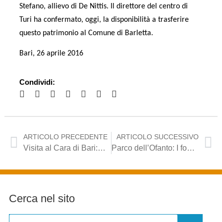
Stefano, allievo di De Nittis. Il direttore del centro di
Turi ha confermato, oggi, la disponibilità a trasferire
questo patrimonio al Comune di Barletta.
Bari, 26 aprile 2016
Condividi:
ARTICOLO PRECEDENTE
ARTICOLO SUCCESSIVO
Visita al Cara di Bari:Una realtà molto diversa da ciò che dipingono le cronache, qui c’è un’umanità che ci chiede aiuto
Parco dell’Ofanto: I fondi ci sono, ora si fa sul serio
Cerca nel sito