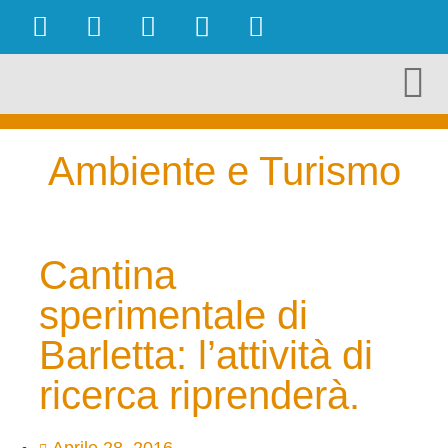
OBIETTIVI RAGGIUNTI
AMBIENTE E TURISMO
CULTURA E TERRITORIO
ECONOMIA E LAVORO
Ambiente e Turismo
Cantina
sperimentale di
Barletta: l’attività di
ricerca riprenderà.