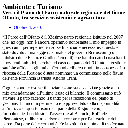
Ambiente e Turismo
Verso il Piano del Parco naturale regionale del fiume
Ofanto, tra servizi ecosistemici e agri-cultura
Ottobre 4, 2016
“Il Parco dell’Ofanto è il 33esimo parco regionale istituito nel 2007
che, ad oggi, non è ancora operativo nonostante il mio impegno in
questi anni per reperire le risorse finanziarie necessarie. Questo è
stato dovuto a una legge nazionale del governo Berlusconi (con
ministro delle Finanze Giulio Tremonti) che ha bloccato la nascita di
nuovi enti pubblici, perché nel caso del parco dell’Ofanto la gestione
sarebbe affidata agli undici Comuni dell’area riuniti in consorzio. La
risposta della Regione è stata nominare un commissario nella figura
dell’ente Provincia Barletta-Andria-Trani.
Oggi ci sono le risorse finanziarie sono state stanziate grazie a un
mio emendamento all’ultima legge di bilancio. Il commissario può
attivare il parco facendo il bando per la redazione del piano di
gestione. L’unico impedimento è rappresentato dalla disponibilità
all’utilizzo di queste risorse da parte della Regione e io,
formalmente, ho chiesto all’assessore al Bilancio, Raffaele
Piemontese, di liberare le risorse necessarie per l’attivazione del
parco. Da parte delle comunità c’è la volontà unanime di trasformare