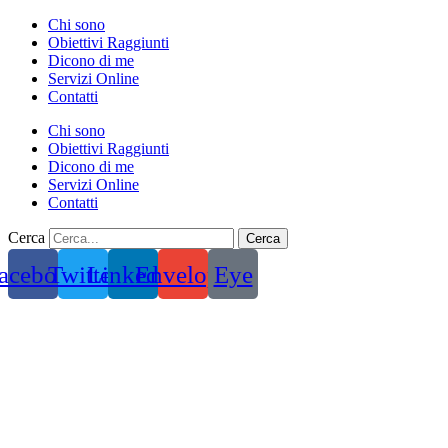
Vai
Chi sono
al
Obiettivi Raggiunti
contenuto
Dicono di me
Servizi Online
Contatti
Chi sono
Obiettivi Raggiunti
Dicono di me
Servizi Online
Contatti
Cerca
Cerca
acebook
Twitter
Linkedin
Envelope
Eye