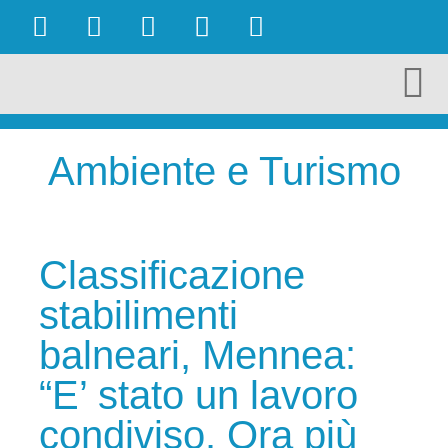
OBIETTIVI RAGGIUNTI
AMBIENTE E TURISMO
CULTURA E TERRITORIO
ECONOMIA E LAVORO
Ambiente e Turismo
Classificazione
stabilimenti
balneari, Mennea:
“E’ stato un lavoro
condiviso. Ora più