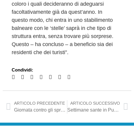
coloro i quali decideranno di adeguarsi
facoltativamente già da quest’anno. In
questo modo, chi entra in uno stabilimento
balneare con le ‘stelle’ saprà in che tipo di
struttura entra, senza trovare più sorprese.
Questo – ha concluso – a beneficio sia dei
residenti che dei turisti”.
Condividi:
ARTICOLO PRECEDENTE
ARTICOLO SUCCESSIVO
Giornata contro gli sprechi alimentari, Mennea: “Legge ormai operativa in Puglia, in arrivo una piattaforma telematica”
Settimane sante in Puglia, Mennea: “Legge approvata dal Consiglio per valorizzarle tutte”