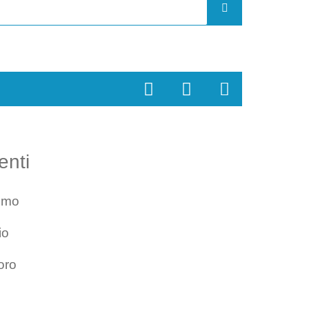
enti
smo
io
oro