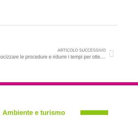
ARTICOLO SUCCESSIVO
Ausili per disabili, Mennea: “Velocizzare le procedure e ridurre i tempi per ottenere le protesi”
Ambiente e turismo