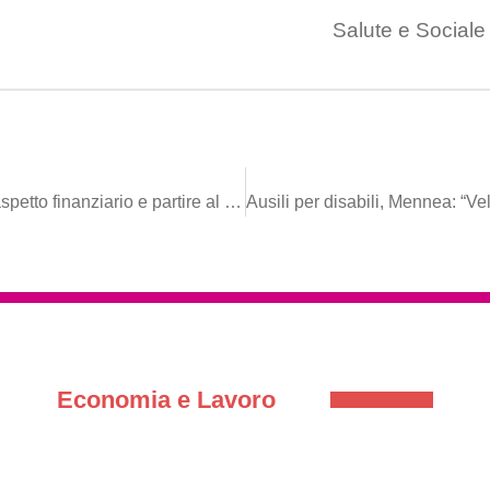
Salute e Sociale
Zone economiche speciali, Mennea: “Chiarire l’aspetto finanziario e partire al più presto possibile”
Economia e Lavoro