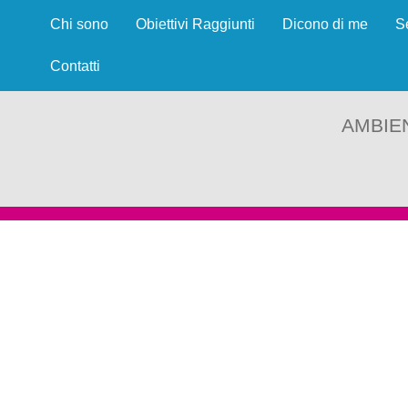
Chi sono
Obiettivi Raggiunti
Dicono di me
S
Contatti
AMBIE