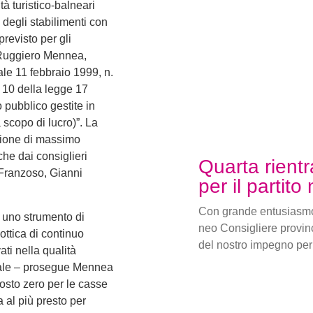
tà turistico-balneari
 degli stabilimenti con
 previsto per gli
d Ruggiero Mennea,
ale 11 febbraio 1999, n.
 e 10 della legge 17
o pubblico gestite in
scopo di lucro)”. La
uzione di massimo
nche dai consiglieri
Quarta rientr
Franzoso, Gianni
per il partito
Con grande entusiasmo
 uno strumento di
neo Consigliere provin
’ottica di continuo
del nostro impegno per 
ti nella qualità
gionale – prosegue Mennea
osto zero per le casse
 al più presto per