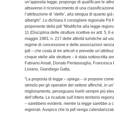
un’apposita legge, propongo di qualificare le attivi
attraverso il riconoscimento di una classificazione
l’attribuzione di ‘stelle’, alla stregua di quanto già
alberghi”. Lo dichiara il consigliere regionale P
proponente della pdl “Modifiche alla legge region
11 (Disciplina delle strutture ricettive ex artt. 5, 6
maggio 1983, n. 217 delle attività turistiche ad us
regime di concessione e delle associazioni senza 
pdl – che costa di tre articoli e prevede un’attrib
cinque stelle alle strutture – è stata sottoscritta a
Fabiano Amati, Donato Pentassuglia, Francesca 
Liviano, Giandiego Gatta.
“La proposta di legge – spiega – si propone come
stimolo per gli operatori del settore affinché, in un
miglioramento, perseguano livelli sempre più eleva
dell’offerta. Le ricadute sull’intero territorio re
– sarebbero evidenti, mentre la legge sarebbe a c
regionali. Auspico che la pdl venga calendarizzata