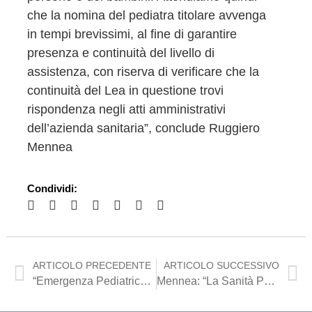
che la nomina del pediatra titolare avvenga
in tempi brevissimi, al fine di garantire
presenza e continuità del livello di
assistenza, con riserva di verificare che la
continuità del Lea in questione trovi
rispondenza negli atti amministrativi
dell’azienda sanitaria”, conclude Ruggiero
Mennea
Condividi:
ARTICOLO PRECEDENTE
ARTICOLO SUCCESSIVO
“Emergenza Pediatrica a Margherita di Savoia: quattro mesi senza Medico Stabile, Disagi Crescenti per Famiglie e Turisti”
Mennea: “La Sanità Pugliese Piange la Scomparsa del Dottor Vito Procacci, Medico di Eccellenza e Umanità”