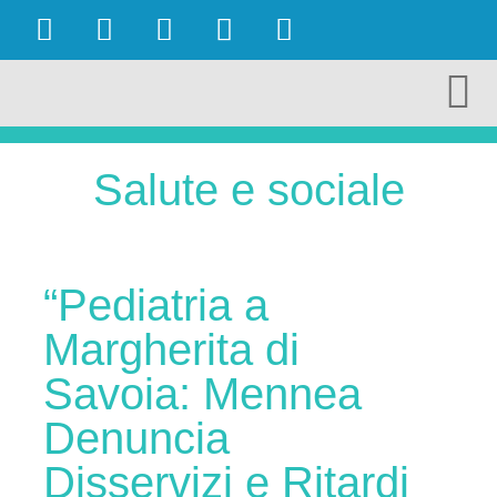
OBIETTIVI RAGGIUNTI
AMBIENTE E TURISMO
CULTURA E TERRITORIO
ECONOMIA E LAVORO
Salute e sociale
“Pediatria a
Margherita di
Savoia: Mennea
Denuncia
Disservizi e Ritardi