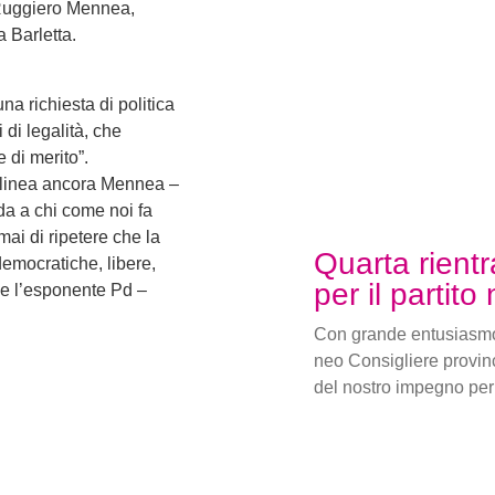
 Ruggiero Mennea,
a Barletta.
a richiesta di politica
i di legalità, che
 di merito”.
ttolinea ancora Mennea –
da a chi come noi fa
 mai di ripetere che la
Quarta rientr
democratiche, libere,
per il partito
de l’esponente Pd –
Con grande entusiasmo
neo Consigliere provin
del nostro impegno per 