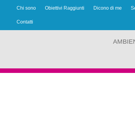
Chi sono
Obiettivi Raggiunti
Dicono di me
S
Contatti
AMBIE