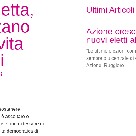
etta,
Ultimi Articoli
tano
Azione cresc
vita
nuovi eletti 
“Le ultime elezioni com
i
sempre più centrale di 
Azione, Ruggiero
”
sostenere
 è ascoltare e
e e non di tessere di
vita democratica di