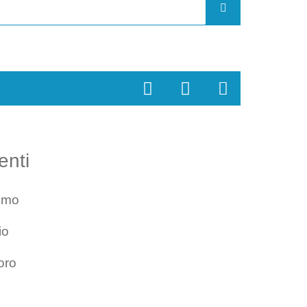
enti
smo
io
oro