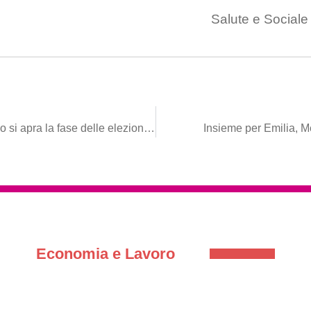
Salute e Sociale
Primarie, Mennea: “Bene anche nella Bat, adesso si apra la fase delle elezioni vere”
Insieme per Emilia, M
Economia e Lavoro