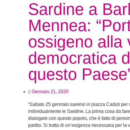
Sardine a Barl
Mennea: “Por
ossigeno alla 
democratica d
questo Paese
Gennaio 21, 2020
“Sabato 25 gennaio saremo in piazza Caduti per 
individualmente le Sardine. La prima cosa da fare
dialogare con questo popolo, che è fatto di person
partito. Si tratta di un’esigenza necessaria per la 