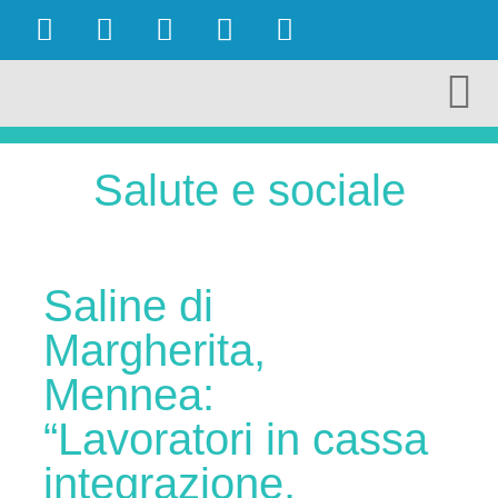
OBIETTIVI RAGGIUNTI
AMBIENTE E TURISMO
CULTURA E TERRITORIO
ECONOMIA E LAVORO
Salute e sociale
Saline di
Margherita,
Mennea:
“Lavoratori in cassa
integrazione.