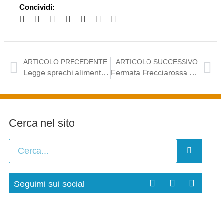
Condividi:
ARTICOLO PRECEDENTE
ARTICOLO SUCCESSIVO
Legge sprechi alimentari, Mennea (Pd): “Finalmente uno strumento concreto per aiutare i nuovi poveri”
Fermata Frecciarossa Barletta, Mennea (Pd): “Il governo prenderà in considerazione la richiesta”
Cerca nel sito
Seguimi sui social