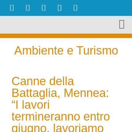
OBIETTIVI RAGGIUNTI
AMBIENTE E TURISMO
CULTURA E TERRITORIO
ECONOMIA E LAVORO
Ambiente e Turismo
Canne della
Battaglia, Mennea:
“I lavori
termineranno entro
giugno, lavoriamo