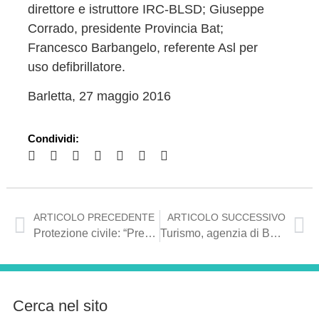
direttore e istruttore IRC-BLSD; Giuseppe
Corrado, presidente Provincia Bat;
Francesco Barbangelo, referente Asl per
uso defibrillatore.
Barletta, 27 maggio 2016
Condividi:
ARTICOLO PRECEDENTE
ARTICOLO SUCCESSIVO
Protezione civile: “Preveniamo il rischio sul nostro territorio partendo dalle scuole”
Turismo, agenzia di Barletta premiata agli Italia Travel Awards: “Così la Puglia cresce”
Cerca nel sito