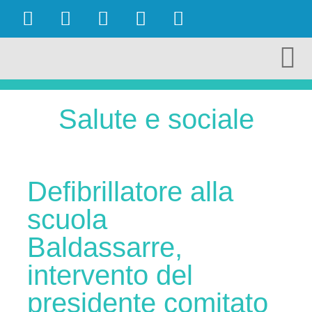
OBIETTIVI RAGGIUNTI
AMBIENTE E TURISMO
CULTURA E TERRITORIO
ECONOMIA E LAVORO
Salute e sociale
Defibrillatore alla
scuola
Baldassarre,
intervento del
presidente comitato