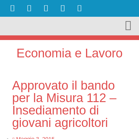
OBIETTIVI RAGGIUNTI
AMBIENTE E TURISMO
CULTURA E TERRITORIO
ECONOMIA E LAVORO
Economia e Lavoro
Approvato il bando
per la Misura 112 –
Insediamento di
giovani agricoltori